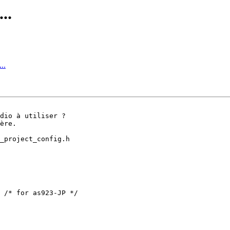
..
..
dio à utiliser ?

ère.

_project_config.h

 /* for as923-JP */
