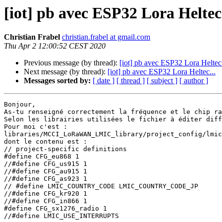
[iot] pb avec ESP32 Lora Heltec.
Christian Frabel
christian.frabel at gmail.com
Thu Apr 2 12:00:52 CEST 2020
Previous message (by thread):
[iot] pb avec ESP32 Lora Heltec.
Next message (by thread):
[iot] pb avec ESP32 Lora Heltec...
Messages sorted by:
[ date ]
[ thread ]
[ subject ]
[ author ]
Bonjour,

As-tu renseigné correctement la fréquence et le chip ra
Selon les librairies utilisées le fichier à éditer diff
Pour moi c'est :

libraries/MCCI_LoRaWAN_LMIC_library/project_config/lmic
dont le contenu est :

// project-specific definitions

#define CFG_eu868 1

//#define CFG_us915 1

//#define CFG_au915 1

//#define CFG_as923 1

// #define LMIC_COUNTRY_CODE LMIC_COUNTRY_CODE_JP      
//#define CFG_kr920 1

//#define CFG_in866 1

#define CFG_sx1276_radio 1

//#define LMIC_USE_INTERRUPTS
