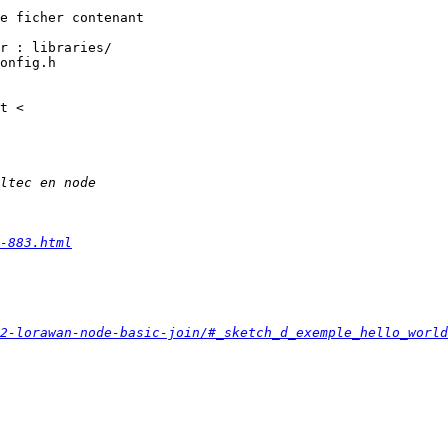
e ficher contenant

r : libraries/

onfig.h

-883.html
2-lorawan-node-basic-join/#_sketch_d_exemple_hello_world