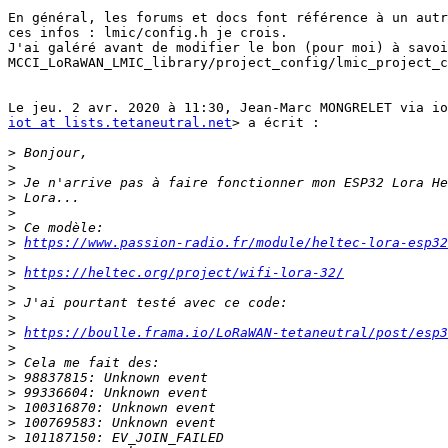
En général, les forums et docs font référence à un autr
ces infos : lmic/config.h je crois.

J'ai galéré avant de modifier le bon (pour moi) à savoi
MCCI_LoRaWAN_LMIC_library/project_config/lmic_project_c
iot at lists.tetaneutral.net
> a écrit :

>
>
>
>
>
>
>
https://www.passion-radio.fr/module/heltec-lora-esp32
>
>
https://heltec.org/project/wifi-lora-32/
>
>
>
>
https://boulle.frama.io/LoRaWAN-tetaneutral/post/esp3
>
>
>
>
>
>
>