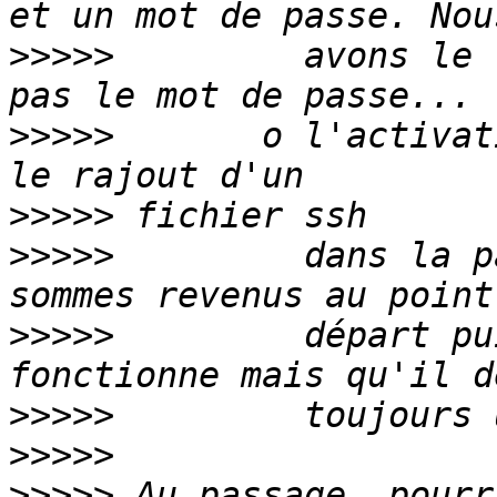
>>>>>
         avons le 
>>>>>
       o l'activat
>>>>>
>>>>>
         dans la p
>>>>>
         départ pu
>>>>>
>>>>>
>>>>>
 Au passage, pourr