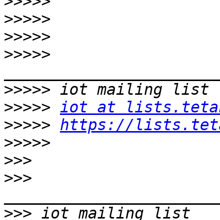
>>>>>
>>>>>
>>>>>
>>>>>
>>>>>
>>>>>
iot at lists.teta
>>>>>
https://lists.tet
>>>>>
>>>
>>>
>>>