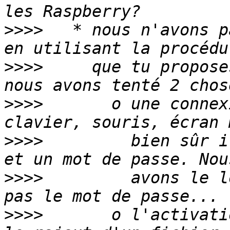
>>>>
   * nous n'avons p
>>>>
     que tu propose
>>>>
       o une connex
>>>>
         bien sûr i
>>>>
         avons le l
>>>>
       o l'activati