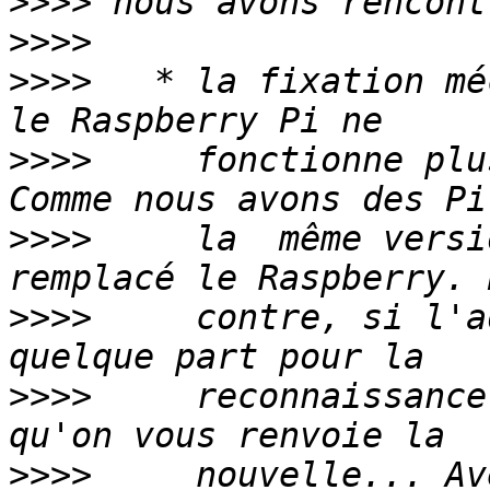
>>>>
>>>>
>>>>
   * la fixation mé
>>>>
     fonctionne plu
>>>>
     la  même versi
>>>>
     contre, si l'a
>>>>
     reconnaissance
>>>>
     nouvelle... Av