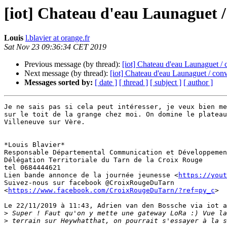
[iot] Chateau d'eau Launaguet /
Louis
l.blavier at orange.fr
Sat Nov 23 09:36:34 CET 2019
Previous message (by thread):
[iot] Chateau d'eau Launaguet / 
Next message (by thread):
[iot] Chateau d'eau Launaguet / conv
Messages sorted by:
[ date ]
[ thread ]
[ subject ]
[ author ]
Je ne sais pas si cela peut intéresser, je veux bien me
sur le toit de la grange chez moi. On domine le plateau
Villeneuve sur Vère.

*Louis Blavier*

Responsable Départemental Communication et Développemen
Délégation Territoriale du Tarn de la Croix Rouge

tel 0684444621

Lien bande annonce de la journée jeunesse <
https://yout
Suivez-nous sur facebook @CroixRougeDuTarn 

<
https://www.facebook.com/CroixRougeDuTarn/?ref=py_c
>

Le 22/11/2019 à 11:43, Adrien van den Bossche via iot a
>
>