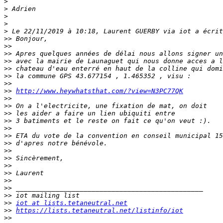
>
>
>
>
>
>>
>>
>>
>>
>>
>>
>>
>>
http://www.heywhatsthat.com/?view=N3PC77QK
>>
>>
>>
>>
>>
>>
>>
>>
>>
>>
>>
>>
>>
>>
>>
iot at lists.tetaneutral.net
>>
https://lists.tetaneutral.net/listinfo/iot
>>