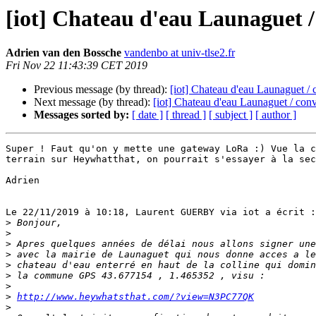
[iot] Chateau d'eau Launaguet /
Adrien van den Bossche
vandenbo at univ-tlse2.fr
Fri Nov 22 11:43:39 CET 2019
Previous message (by thread):
[iot] Chateau d'eau Launaguet / 
Next message (by thread):
[iot] Chateau d'eau Launaguet / conv
Messages sorted by:
[ date ]
[ thread ]
[ subject ]
[ author ]
Super ! Faut qu'on y mette une gateway LoRa :) Vue la c
terrain sur Heywhatthat, on pourrait s'essayer à la sec
Adrien

Le 22/11/2019 à 10:18, Laurent GUERBY via iot a écrit :

>
>
>
>
>
>
>
>
http://www.heywhatsthat.com/?view=N3PC77QK
>