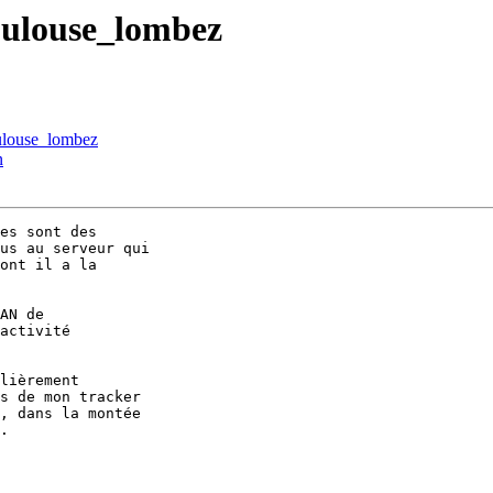
toulouse_lombez
oulouse_lombez
n
es sont des 

us au serveur qui 

ont il a la 

AN de 

activité 

lièrement 

s de mon tracker 

, dans la montée 

.
