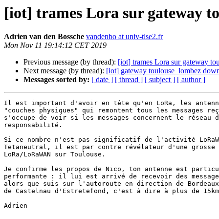
[iot] trames Lora sur gateway 
Adrien van den Bossche
vandenbo at univ-tlse2.fr
Mon Nov 11 19:14:12 CET 2019
Previous message (by thread):
[iot] trames Lora sur gateway t
Next message (by thread):
[iot] gateway toulouse_lombez dow
Messages sorted by:
[ date ]
[ thread ]
[ subject ]
[ author ]
Il est important d'avoir en tête qu'en LoRa, les antenn
"couches physiques" qui remontent tous les messages reç
s'occupe de voir si les messages concernent le réseau d
responsabilité.

Si ce nombre n'est pas significatif de l'activité LoRaW
Tetaneutral, il est par contre révélateur d'une grosse 
LoRa/LoRaWAN sur Toulouse.

Je confirme les propos de Nico, ton antenne est particu
performante : il lui est arrivé de recevoir des message
alors que suis sur l'autoroute en direction de Bordeaux
de Castelnau d'Estretefond, c'est à dire à plus de 15km
Adrien
