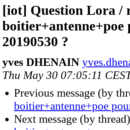
[iot] Question Lora /
boitier+antenne+poe p
20190530 ?
yves DHENAIN
yves.dhena
Thu May 30 07:05:11 CES
Previous message (by th
boitier+antenne+poe pou
Next message (by thread