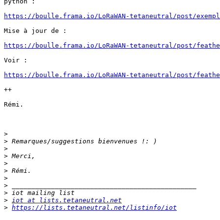
python :

https://boulle.frama.io/LoRaWAN-tetaneutral/post/exempl
Mise à jour de :

https://boulle.frama.io/LoRaWAN-tetaneutral/post/feathe
Voir :

https://boulle.frama.io/LoRaWAN-tetaneutral/post/feathe
++

Rémi.

>
>
>
>
>
>
>
>
>
>
iot at lists.tetaneutral.net
>
https://lists.tetaneutral.net/listinfo/iot