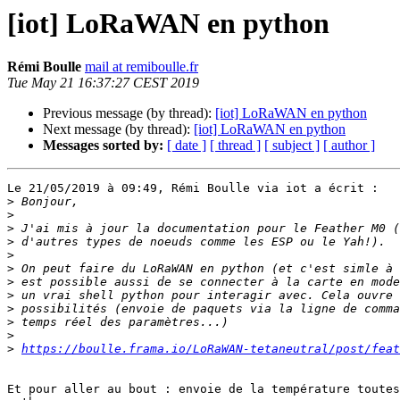
[iot] LoRaWAN en python
Rémi Boulle
mail at remiboulle.fr
Tue May 21 16:37:27 CEST 2019
Previous message (by thread):
[iot] LoRaWAN en python
Next message (by thread):
[iot] LoRaWAN en python
Messages sorted by:
[ date ]
[ thread ]
[ subject ]
[ author ]
Le 21/05/2019 à 09:49, Rémi Boulle via iot a écrit :

>
>
>
>
>
>
>
>
>
>
>
>
https://boulle.frama.io/LoRaWAN-tetaneutral/post/feat
Et pour aller au bout : envoie de la température toutes