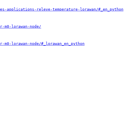
es-applications-releve-temperature-lorawan/#_en_python
r-m0-lorawan-node/
r-m0-lorawan-node/#_lorawan_en_python