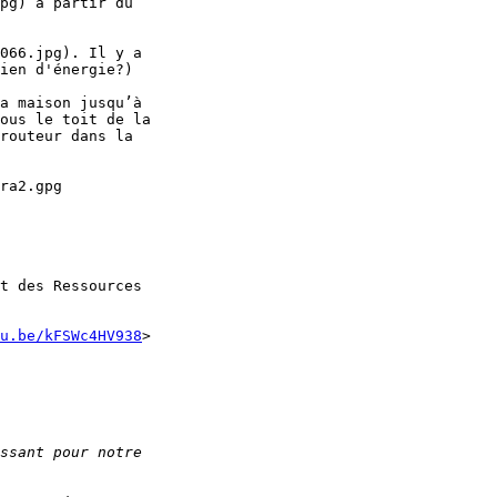
pg) à partir du 

066.jpg). Il y a 

ien d'énergie?)

a maison jusqu’à 

ous le toit de la 

routeur dans la 

ra2.gpg

t des Ressources

u.be/kFSWc4HV938
>
