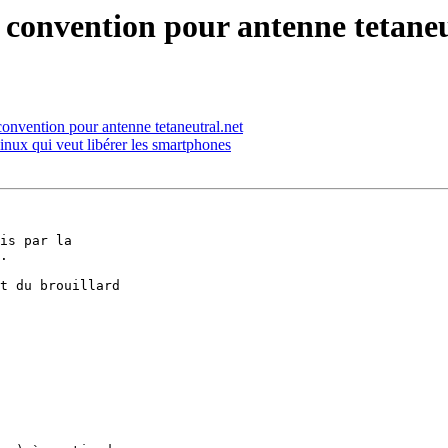
 convention pour antenne tetaneu
convention pour antenne tetaneutral.net
inux qui veut libérer les smartphones
is par la 

.

t du brouillard 
