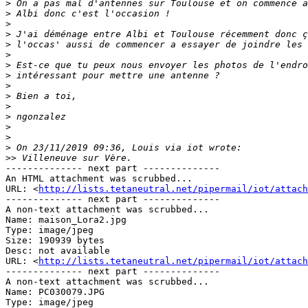
>
>
>
>
>
>
>
>
>
>
>
>
>
>
>
>>
-------------- next part --------------

An HTML attachment was scrubbed...

URL: <
http://lists.tetaneutral.net/pipermail/iot/attach
-------------- next part --------------

A non-text attachment was scrubbed...

Name: maison_Lora2.jpg

Type: image/jpeg

Size: 190939 bytes

Desc: not available

URL: <
http://lists.tetaneutral.net/pipermail/iot/attach
-------------- next part --------------

A non-text attachment was scrubbed...

Name: PC030079.JPG

Type: image/jpeg
