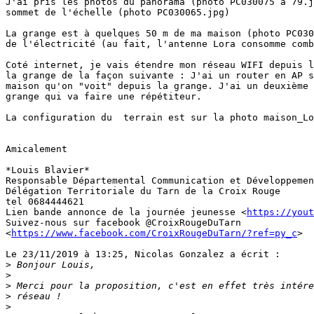
J'ai pris les photos du panorama (photo PC030075 à 79.j
sommet de l'échelle (photo PC030065.jpg)

La grange est à quelques 50 m de ma maison (photo PC030
de l'électricité (au fait, l'antenne Lora consomme comb
Coté internet, je vais étendre mon réseau WIFI depuis l
la grange de la façon suivante : J'ai un router en AP s
maison qu'on "voit" depuis la grange. J'ai un deuxième 
grange qui va faire une répétiteur.

La configuration du  terrain est sur la photo maison_Lo
Amicalement

*Louis Blavier*

Responsable Départemental Communication et Développemen
Délégation Territoriale du Tarn de la Croix Rouge

tel 0684444621

Lien bande annonce de la journée jeunesse <
https://yout
Suivez-nous sur facebook @CroixRougeDuTarn 

<
https://www.facebook.com/CroixRougeDuTarn/?ref=py_c
>

Le 23/11/2019 à 13:25, Nicolas Gonzalez a écrit :

>
>
>
>
>