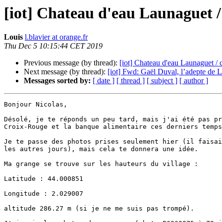
[iot] Chateau d'eau Launaguet /
Louis
l.blavier at orange.fr
Thu Dec 5 10:15:44 CET 2019
Previous message (by thread):
[iot] Chateau d'eau Launaguet / 
Next message (by thread):
[iot] Fwd: Gaël Duval, l’adepte de L
Messages sorted by:
[ date ]
[ thread ]
[ subject ]
[ author ]
Bonjour Nicolas,

Désolé, je te réponds un peu tard, mais j'ai été pas pr
Croix-Rouge et la banque alimentaire ces derniers temps
Je te passe des photos prises seulement hier (il faisai
les autres jours), mais cela te donnera une idée.

Ma grange se trouve sur les hauteurs du village :

Latitude : 44.000851

Longitude : 2.029007

altitude 286.27 m (si je ne me suis pas trompé).
