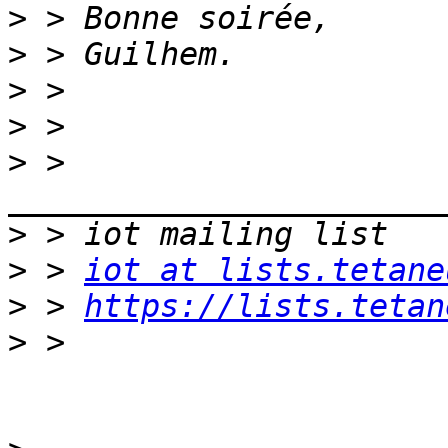
>
>
>
>
>
 > 
>
>
 > 
iot at lists.tetane
>
 > 
https://lists.tetan
>