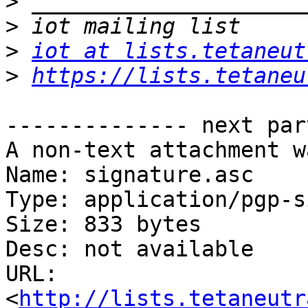
>
>
>
iot at lists.tetaneut
>
https://lists.tetaneu
-------------- next par
A non-text attachment w
Name: signature.asc

Type: application/pgp-s
Size: 833 bytes

Desc: not available

URL: 
<
http://lists.tetaneutr