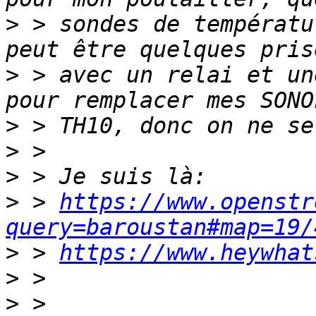
>
 > sondes de températu
>
 > avec un relai et un
>
>
>
>
 > 
https://www.openstr
query=baroustan#map=19/
>
 > 
https://www.heywhat
>
>