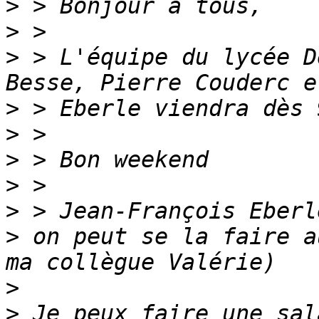
>
>
>
 > L'équipe du lycée D
>
>
>
>
>
>
 on peut se la faire a
>
>