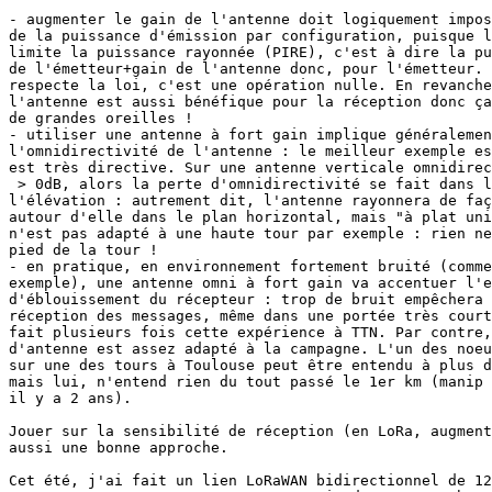
- augmenter le gain de l'antenne doit logiquement impos
de la puissance d'émission par configuration, puisque l
limite la puissance rayonnée (PIRE), c'est à dire la pu
de l'émetteur+gain de l'antenne donc, pour l'émetteur. 
respecte la loi, c'est une opération nulle. En revanche
l'antenne est aussi bénéfique pour la réception donc ça
de grandes oreilles !

- utiliser une antenne à fort gain implique généralemen
l'omnidirectivité de l'antenne : le meilleur exemple es
est très directive. Sur une antenne verticale omnidirec
 > 0dB, alors la perte d'omnidirectivité se fait dans le plan de 

l'élévation : autrement dit, l'antenne rayonnera de faç
autour d'elle dans le plan horizontal, mais "à plat uni
n'est pas adapté à une haute tour par exemple : rien ne
pied de la tour !

- en pratique, en environnement fortement bruité (comme
exemple), une antenne omni à fort gain va accentuer l'e
d'éblouissement du récepteur : trop de bruit empêchera 
réception des messages, même dans une portée très court
fait plusieurs fois cette expérience à TTN. Par contre,
d'antenne est assez adapté à la campagne. L'un des noeu
sur une des tours à Toulouse peut être entendu à plus d
mais lui, n'entend rien du tout passé le 1er km (manip 
il y a 2 ans).

Jouer sur la sensibilité de réception (en LoRa, augment
aussi une bonne approche.

Cet été, j'ai fait un lien LoRaWAN bidirectionnel de 12