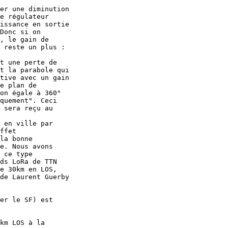
er une diminution 

e régulateur 

issance en sortie 

Donc si on 

, le gain de 

 reste un plus : 

t une perte de 

t la parabole qui 

tive avec un gain 

on égale à 360° 

quement". Ceci 

 sera reçu au 

 en ville par 

ffet 

la bonne 

e. Nous avons 

 ce type 

ds LoRa de TTN 

e 30km en LOS, 

de Laurent Guerby 

er le SF) est 

km LOS à la 
