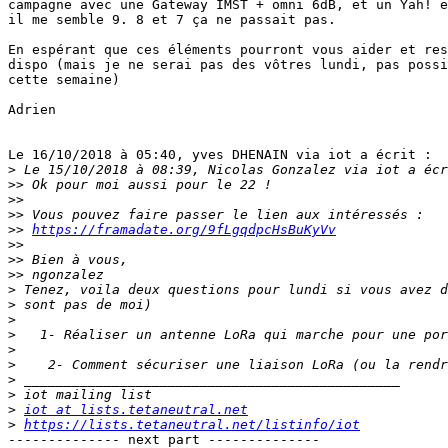
campagne avec une Gateway IMST + omni 6dB, et un Yah! e
il me semble 9. 8 et 7 ça ne passait pas.

En espérant que ces éléments pourront vous aider et res
dispo (mais je ne serai pas des vôtres lundi, pas possi
cette semaine)

Adrien

Le 16/10/2018 à 05:40, yves DHENAIN via iot a écrit :

>
>>
>>
>>
>>
https://framadate.org/9fLgqdpcHsBuKyVv
>>
>>
>>
>
>
>
>
>
>
>
>
>
iot at lists.tetaneutral.net
>
https://lists.tetaneutral.net/listinfo/iot
-------------- next part --------------
