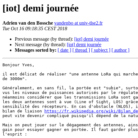
[iot] demi journée
Adrien van den Bossche
vandenbo at univ-tlse2.fr
Tue Oct 16 09:18:35 CEST 2018
Previous message (by thread):
[iot] demi journée
Next message (by thread):
[iot] demi journée
Messages sorted by:
[ date ]
[ thread ]
[ subject ]
[ author ]
Bonjour Yves,

il est délicat de réaliser "une antenne LoRa qui marche
de 3000m".

Généralement, en sans fil, la portée est "subie", surto
vus les niveaux de puissances autorisés par le régulate
néanmoins considérer que les transmissions LoRa sont ga
les deux antennes sont à vue (Line of Sight, LOS) grâce
sensibilité des récepteurs. En cas d'obstacle (NLOS), i
bilan de liaison 
https://fr.wikipedia.org/wiki/Bilan_de
peut vite devenir compliqué puisqu'il dépend de la natu
Mais on peut jouer sur le dégagement des antennes, ains
gain pour essayer gagner en portée. Il faut garder plus
l'esprit :
