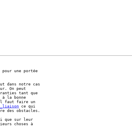
 pour une portée 

ut dans notre cas 

ur. On peut 

ranties tant que 

 à la bonne 

l faut faire un 

_liaison
 ce qui 

re des obstacles.

i que sur leur 

ieurs choses à 
