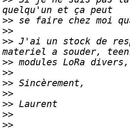
>>
>>
>>
 J'ai un stock de res
>>
>>
>>
>>
>>
>>
>>