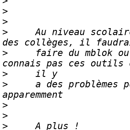
>
>
>
>
     Au niveau scolair
>
     faire du mblok ou
>
>
     a des problèmes p
>
>
>