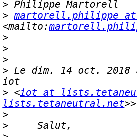
>
>
martorell.philippe at
<mailto:
martorell.phili
>
>
>
>
 Le dim. 14 oct. 2018 
>
 <
iot at lists.tetaneu
lists.tetaneutral.net
>
>
>