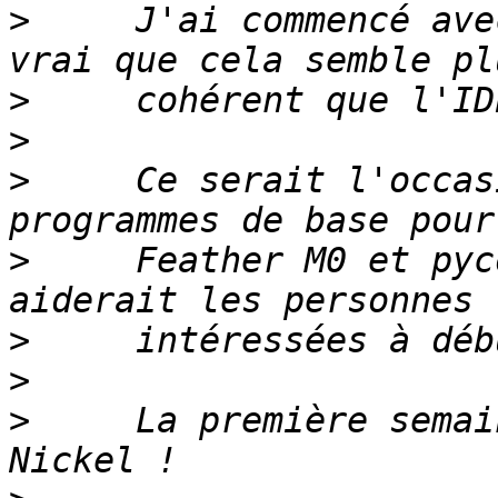
>
     J'ai commencé ave
>
>
>
     Ce serait l'occas
>
     Feather M0 et pyc
>
>
>
     La première semai