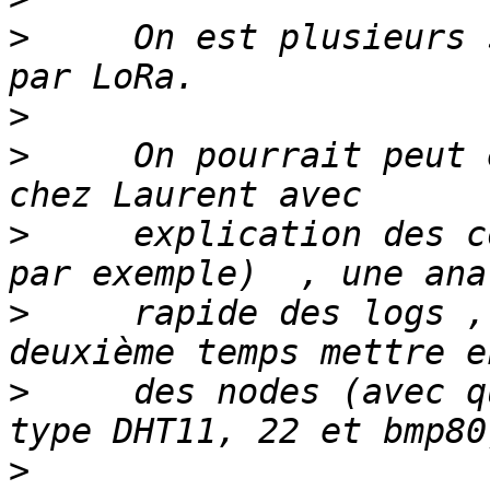
>
     On est plusieurs 
>
>
     On pourrait peut 
>
     explication des c
>
     rapide des logs ,
>
     des nodes (avec q
>