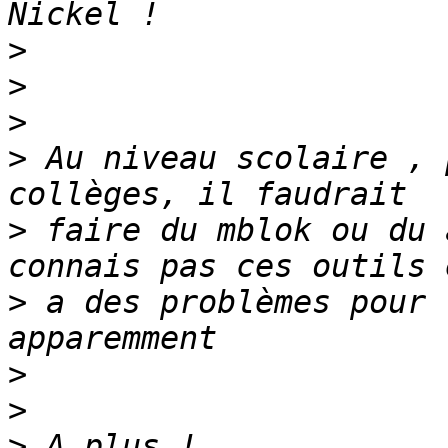
>
>
>
>
 Au niveau scolaire , 
>
 faire du mblok ou du 
>
 a des problèmes pour 
>
>
>