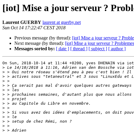
[iot] Mise a jour serveur ? Prob
Laurent GUERBY
laurent at guerby.net
Sun Oct 14 17:22:47 CEST 2018
Previous message (by thread):
[iot] Mise a jour serveur ? Prob
Next message (by thread):
[iot] Mise a jour serveur ? Probleme
Messages sorted by:
[ date ]
[ thread ]
[ subject ]
[ author ]
On Sun, 2018-10-14 at 11:44 +0200, yves DHENAIN via iot
>
>
>
>
>
>
>
>
>
>
>
>
>
>
>