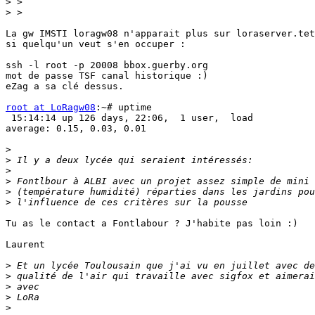
>
>
La gw IMSTI loragw08 n'apparait plus sur loraserver.tet
si quelqu'un veut s'en occuper :

ssh -l root -p 20008 bbox.guerby.org

mot de passe TSF canal historique :)

eZag a sa clé dessus.

root at LoRagw08
:~# uptime

 15:14:14 up 126 days, 22:06,  1 user,  load

average: 0.15, 0.03, 0.01

>
>
>
>
>
>
Tu as le contact a Fontlabour ? J'habite pas loin :)

Laurent

>
>
>
>
>