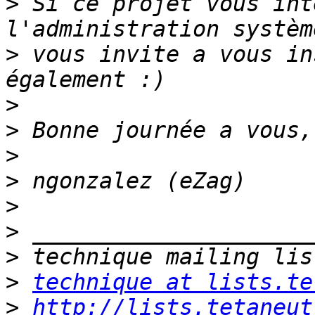
>
 Si ce projet vous int
>
 vous invite a vous in
>
>
>
>
>
>
>
>
technique at lists.te
>
http://lists.tetaneut