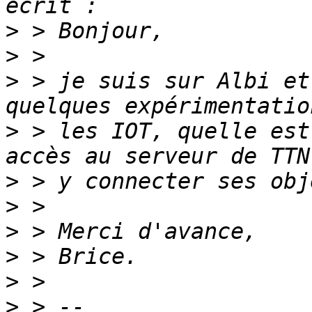
>
>
>
 > je suis sur Albi et
>
 > les IOT, quelle est
>
>
>
>
>
>