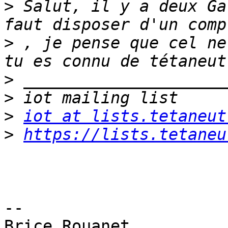
>
 Salut, il y a deux Ga
>
 , je pense que cel ne
>
>
>
iot at lists.tetaneut
>
https://lists.tetaneu
-- 

Brice Rouanet
