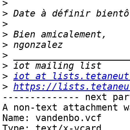
>
>
>
>
>
>
>
>
iot at lists.tetaneut
>
https://lists.tetaneu
-------------- next par
A non-text attachment w
Name: vandenbo.vcf

Type: text/x-vcard
