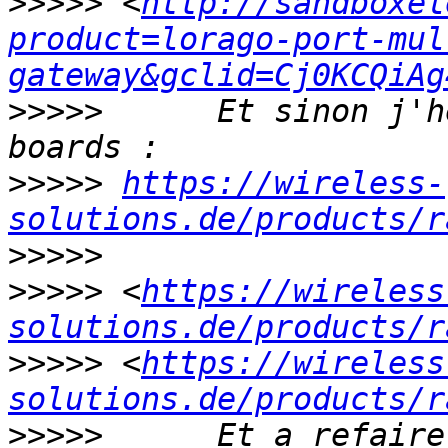
>>>>>
 <
http://sandboxel
product=lorago-port-mul
gateway&gclid=Cj0KCQiAg
>>>>>
      Et sinon j'h
>>>>>
https://wireless-
solutions.de/products/r
>>>>>
>>>>>
 <
https://wireless
solutions.de/products/r
>>>>>
 <
https://wireless
solutions.de/products/r
>>>>>
      Et a refaire