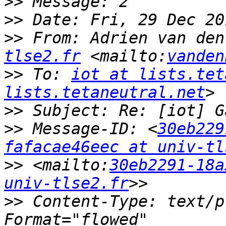
>>
>>
>>
 From: Adrien van den
tlse2.fr
 <mailto:
vanden
>>
 To: 
iot at lists.tet
lists.tetaneutral.net
>>
>>
 Message-ID: <
30eb229
fafacae46eec at univ-tl
>>
 <mailto:
30eb2291-18a
univ-tlse2.fr
>>
 Content-Type: text/p