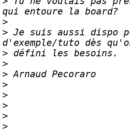
>
 Tu ne voulais pas pre
>
>
 Je suis aussi dispo p
>
>
>
>
>
>
>
>