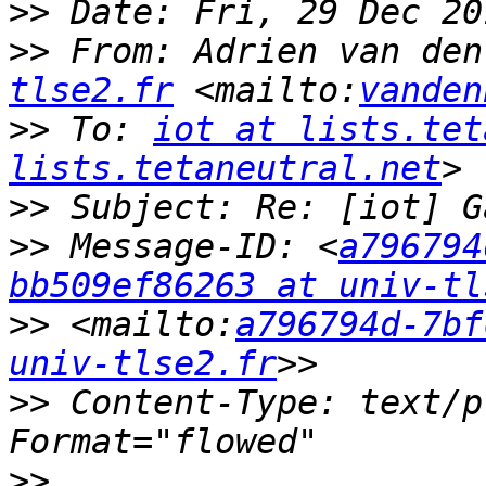
>>
>>
 From: Adrien van den
tlse2.fr
 <mailto:
vanden
>>
 To: 
iot at lists.tet
lists.tetaneutral.net
>>
>>
 Message-ID: <
a796794
bb509ef86263 at univ-tl
>>
 <mailto:
a796794d-7bf
univ-tlse2.fr
>>
 Content-Type: text/p
>>