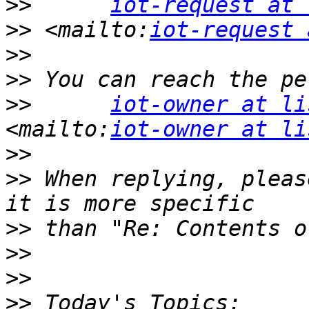
>>
iot-request at 
>>
 <mailto:
iot-request 
>>
>>
>>
iot-owner at li
<mailto:
iot-owner at li
>>
>>
 When replying, pleas
>>
>>
>>
>>