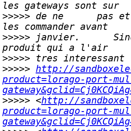
>>>>>
 de ne      pas et
>>>>>
 janvier.      Sin
>>>>>
>>>>>
http://sandboxele
product=lorago-port-mul
gateway&gclid=Cj0KCQiAg
>>>>>
 <
http://sandboxel
product=lorago-port-mul
gateway&gclid=Cj0KCQiAg