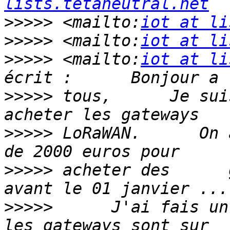
lists.tetaneutral.net
>>>>>
 <mailto:
iot at li
>>>>>
 <mailto:
iot at li
>>>>>
 <mailto:
iot at li
>>>>>
 tous,      Je sui
>>>>>
 LoRaWAN.      On 
>>>>>
 acheter des      
>>>>>
      J'ai fais un