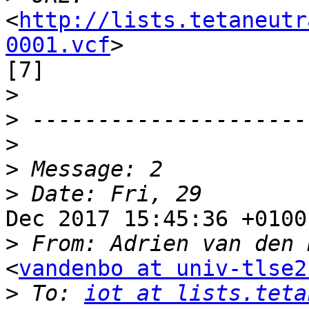
<
http://lists.tetaneutr
0001.vcf
>

[7]

>
>
>
>
>
Dec 2017 15:45:36 +0100

>
<
vandenbo at univ-tlse2
>
 To: 
iot at lists.teta