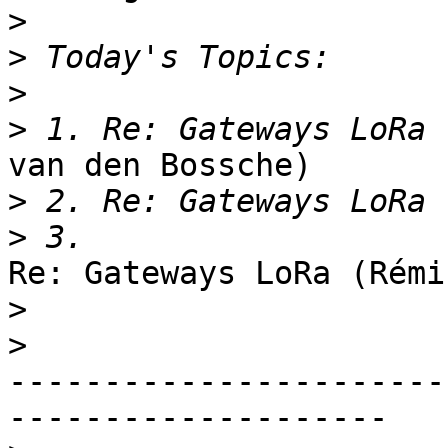
>
>
>
>
van den Bossche)

>
>
Re: Gateways LoRa (Rémi
>
>
-----------------------
--------------------
