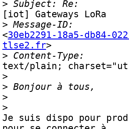
>
[iot] Gateways LoRa

>
<
30eb2291-18a5-db84-022
tlse2.fr
>

>
text/plain; charset="ut
>
>
>
>
Je suis dispo pour prod
pour se connecter à
