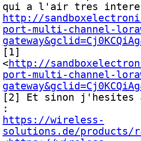
http://sandboxelectroni
port-multi-channel-lora
gateway&gclid=Cj0KCQiAg

[1]

<
http://sandboxelectron
port-multi-channel-lora
gateway&gclid=Cj0KCQiAg
[2] Et sinon j'hesites 
https://wireless-
solutions.de/products/r