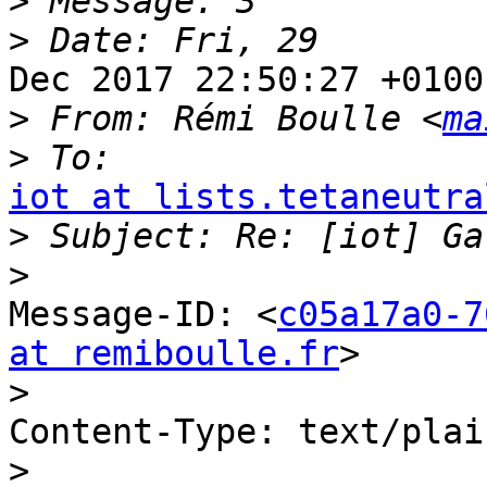
>
>
Dec 2017 22:50:27 +0100

>
 From: Rémi Boulle <
ma
>
iot at lists.tetaneutra

>
>
Message-ID: <
c05a17a0-7
at remiboulle.fr
>

>
Content-Type: text/plai
>