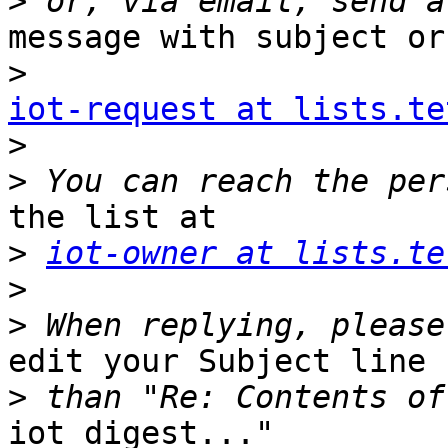
>
message with subject or
>
iot-request at lists.te

>
>
the list at

>
iot-owner at lists.te
>
>
edit your Subject line 
>
iot digest..."
