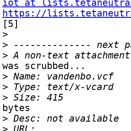
iot at lists.tetaneutra
https://lists.tetaneutr

[5]

>
>
>
was scrubbed...

>
>
>
bytes

>
>