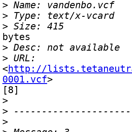
>
>
>
bytes

>
>
<
http://lists.tetaneutr
0001.vcf
>

[8]

>
>
>