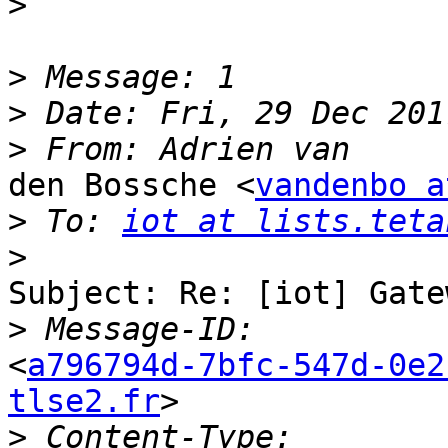
>
>
>
>
den Bossche <
vandenbo a
>
 To: 
iot at lists.teta
>
Subject: Re: [iot] Gate
>
<
a796794d-7bfc-547d-0e2
tlse2.fr
>

>