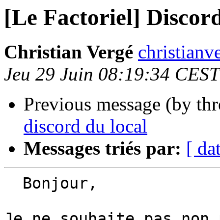
[Le Factoriel] Discor
Christian Vergé
christianv
Jeu 29 Juin 08:19:34 CES
Previous message (by th
discord du local
Messages triés par:
[ da
  Bonjour,

Je ne souhaite pas non 