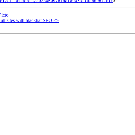
el/attachments/20230609/8fdafa90/attachment.htm
Picto
ult sites with blackhat SEO <>