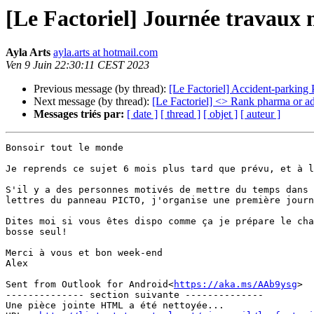
[Le Factoriel] Journée travaux 
Ayla Arts
ayla.arts at hotmail.com
Ven 9 Juin 22:30:11 CEST 2023
Previous message (by thread):
[Le Factoriel] Accident-parking 
Next message (by thread):
[Le Factoriel] <> Rank pharma or ad
Messages triés par:
[ date ]
[ thread ]
[ objet ]
[ auteur ]
Bonsoir tout le monde

Je reprends ce sujet 6 mois plus tard que prévu, et à l
S'il y a des personnes motivés de mettre du temps dans 
lettres du panneau PICTO, j'organise une première journ
Dites moi si vous êtes dispo comme ça je prépare le cha
bosse seul!

Merci à vous et bon week-end

Alex

Sent from Outlook for Android<
https://aka.ms/AAb9ysg
>

-------------- section suivante --------------

Une pièce jointe HTML a été nettoyée...
