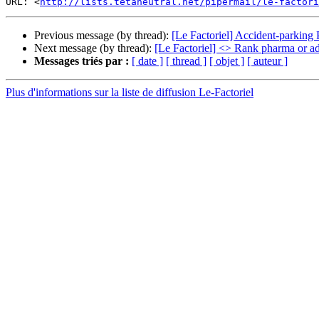
URL: <
http://lists.tetaneutral.net/pipermail/le-factori
Previous message (by thread):
[Le Factoriel] Accident-parking 
Next message (by thread):
[Le Factoriel] <> Rank pharma or ad
Messages triés par :
[ date ]
[ thread ]
[ objet ]
[ auteur ]
Plus d'informations sur la liste de diffusion Le-Factoriel