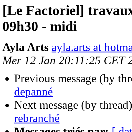
[Le Factoriel] travau
09h30 - midi
Ayla Arts
ayla.arts at hotm
Mer 12 Jan 20:11:25 CET 
Previous message (by th
depanné
Next message (by thread
rebranché
Messages triés par:
[ da