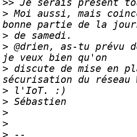
>>
>
 Moi aussi, mais coinc
>
>
 @drien, as-tu prévu d
>
 discute de mise en pl
>
>
>
>
>