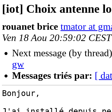
[iot] Choix antenne l
rouanet brice
tmator at gm
Ven 18 Aou 20:59:02 CEST
Next message (by thread
gw
Messages triés par:
[ da
Bonjour,

J'ai installé depuis pe