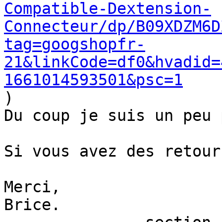
Compatible-Dextension-
Connecteur/dp/B09XDZM6D
tag=googshopfr-
21&linkCode=df0&hvadid=
1661014593501&psc=1

)

Du coup je suis un peu 
Si vous avez des retour
Merci,

Brice.
