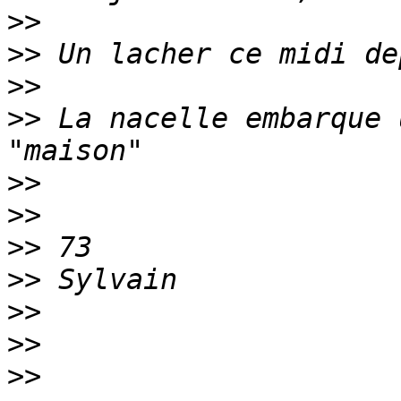
>>
>>
>>
>>
 La nacelle embarque 
>>
>>
>>
>>
>>
>>
>>