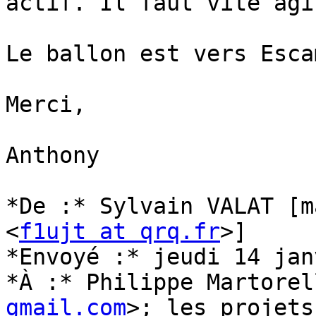
actif. Il faut vite agir
Le ballon est vers Escam
Merci,

Anthony

*De :* Sylvain VALAT [m
<
f1ujt at qrq.fr
>]

*Envoyé :* jeudi 14 jan
*À :* Philippe Martorel
gmail.com
>; les projets