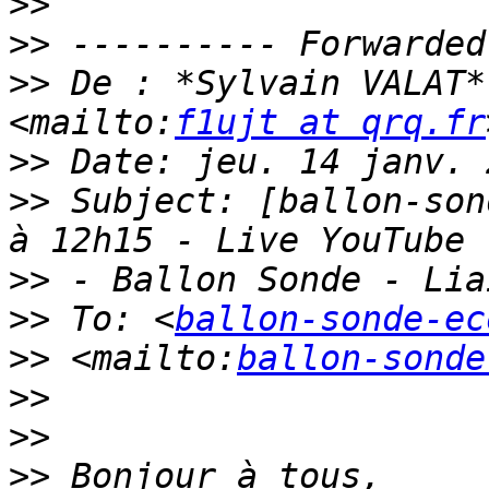
>>
>>
>>
 De : *Sylvain VALAT*
<mailto:
f1ujt at qrq.fr
>>
>>
 Subject: [ballon-son
>>
>>
 To: <
ballon-sonde-ec
>>
 <mailto:
ballon-sonde
>>
>>
>>