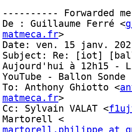
---------- Forwarded me
De : Guillaume Ferré <
g
matmeca.fr
>

Date: ven. 15 janv. 202
Subject: Re: [iot] [bal
Aujourd'hui à 12h15 - Li
YouTube - Ballon Sonde 
To: Anthony Ghiotto <
an
matmeca.fr
>

Cc: Sylvain VALAT <
f1uj
martorell.philippe at g