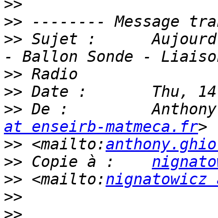
>>
>>
>>
 Sujet :      Aujourd
>>
>>
>>
 De :         Anthony
at enseirb-matmeca.fr
>>
 <mailto:
anthony.ghio
>>
 Copie à :    
nignato
>>
 <mailto:
nignatowicz 
>>
>>