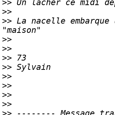
>>
>>
>>
 La nacelle embarque 
>>
>>
>>
>>
>>
>>
>>
>>
>>