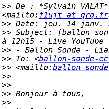
>>
 De : *Sylvain VALAT*
<mailto:
f1ujt at qrq.fr
>>
>>
 Subject: [ballon-son
>>
>>
 To: <
ballon-sonde-ec
>>
 <mailto:
ballon-sonde
>>
>>
>>
>>