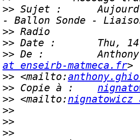
>>
 Sujet : 	Aujourd'hui à 12h15 - Live YouTube 
>>
>>
>>
 De : 	Ant
at enseirb-matmeca.fr
>>
 <mailto:
anthony.ghio
>>
 Copie à : 	
nignato
>>
 <mailto:
nignatowicz 
>>
>>
>>