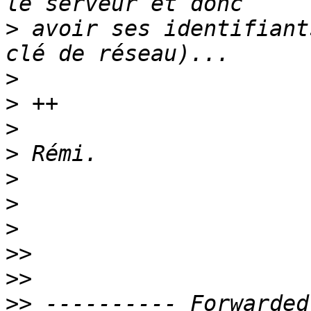
>
 avoir ses identifiant
>
>
>
>
>
>
>
>>
>>
>>