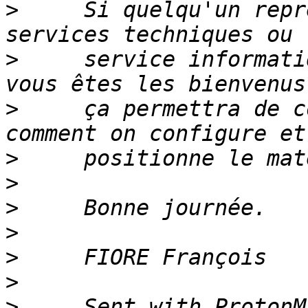
>
     Si quelqu'un repr
>
     service informati
>
     ça permettra de c
>
>
>
>
>
>
>
     Sent with ProtonMa