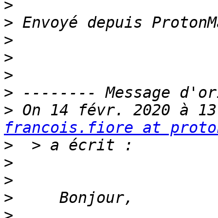
>
>
>
>
>
>
>
francois.fiore at proto
>
>
>
>
>