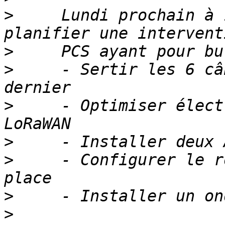
>
     Lundi prochain à 
>
>
     - Sertir les 6 câ
>
     - Optimiser élect
>
>
     - Configurer le r
>
>