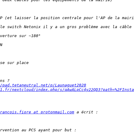
/pad.tetaneutral.net/p/Launaguet2020
1.fr/nextcloud/index.php/s/qAwALpCc4y22QD3?path=%2FInsta
rancois.fiore at protonmail.com