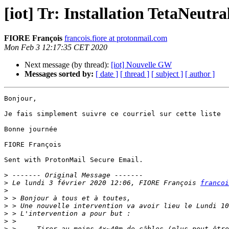
[iot] Tr: Installation TetaNeut
FIORE François
francois.fiore at protonmail.com
Mon Feb 3 12:17:35 CET 2020
Next message (by thread):
[iot] Nouvelle GW
Messages sorted by:
[ date ]
[ thread ]
[ subject ]
[ author ]
Bonjour,

Je fais simplement suivre ce courriel sur cette liste

Bonne journée

FIORE François

Sent with ProtonMail Secure Email.

>
>
 Le lundi 3 février 2020 12:06, FIORE François 
francoi
>
>
>
>
>
>