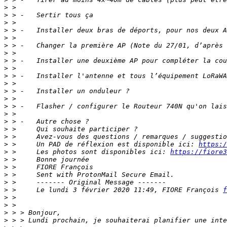
>
>
>
>
>
>
>
>
>
>
>
>
>
>
>
>
>
>
>
 >     Un PAD de réflexion est disponible ici: 
https:/
>
 >     Les photos sont disponibles ici: 
https://fiore3
>
>
>
>
>
 >     Le lundi 3 février 2020 11:49, FIORE François 
f
>
>
>
>