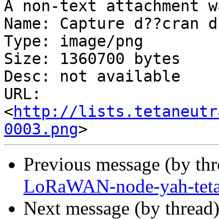
A non-text attachment w
Name: Capture d??cran d
Type: image/png

Size: 1360700 bytes

Desc: not available

URL: 
<
http://lists.tetaneutr
0003.png
Previous message (by th
LoRaWAN-node-yah-tet
Next message (by thread