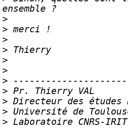
>
>
>
>
>
>
>
>
>
>
>