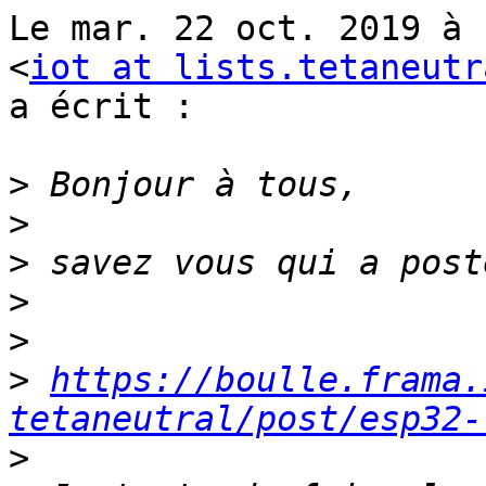
Le mar. 22 oct. 2019 à 
<
iot at lists.tetaneutr
a écrit :

>
>
>
>
>
>
https://boulle.frama.
tetaneutral/post/esp32-
>