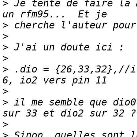
>
 Je tente de faire la 
>
>
>
>
>
 .dio = {26,33,32},//i
>
>
 il me semble que dio0
>
>
 Sinon, quelles sont l