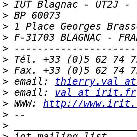
>
>
>
>
>
>
>
>
 email: 
thierry.val at
>
 email: 
val at irit.fr
>
 WWW: 
http://www.irit.
>
>
>