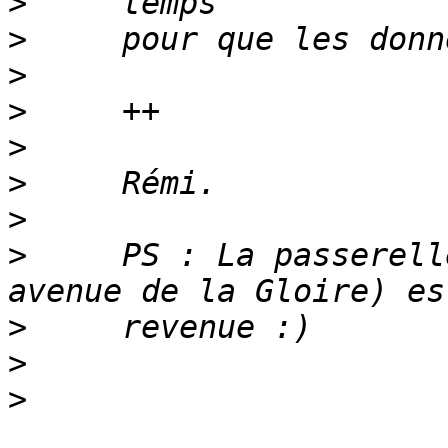
>
>
>
>
>
>
>
>
     PS : La passerell
>
>
>