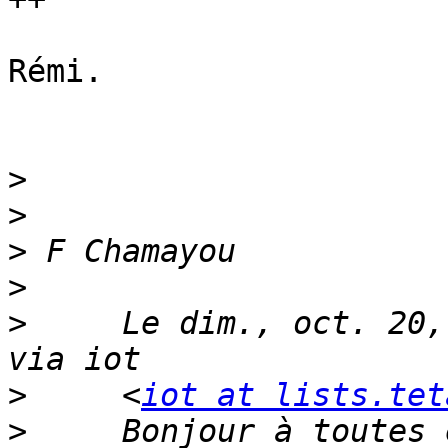
Rémi.

>
>
>
>
>
     Le dim., oct. 20,
>
     <
iot at lists.tet
>