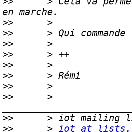
>>
      > Cela va perme
>>
>>
>>
>>
>>
>>
>>
>>
      > 
>>
>>
      > 
iot at lists.