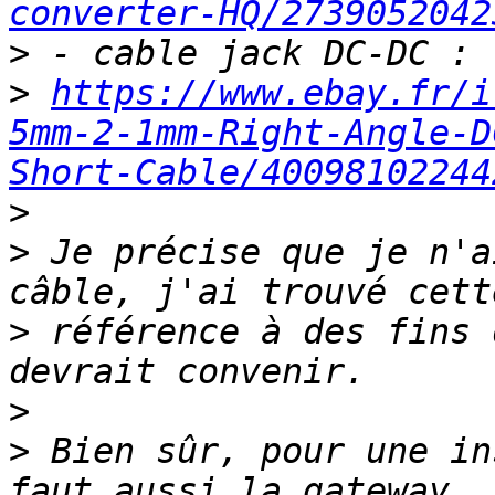
converter-HQ/2739052042
>
>
https://www.ebay.fr/i
5mm-2-1mm-Right-Angle-D
Short-Cable/40098102244
>
>
 Je précise que je n'a
>
 référence à des fins 
>
>
 Bien sûr, pour une in