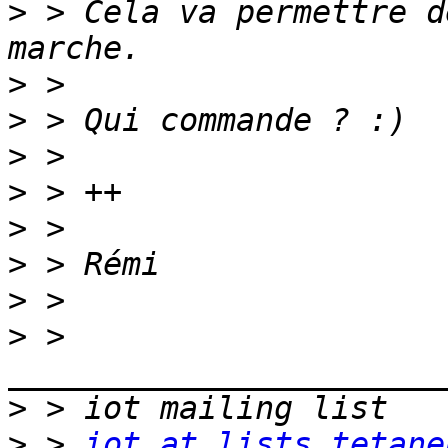
>
 > Cela va permettre d
>
>
>
>
>
>
>
>
 > 
>
>
 > 
iot at lists.tetane