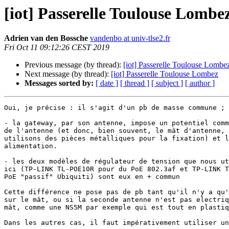
[iot] Passerelle Toulouse Lombe
Adrien van den Bossche
vandenbo at univ-tlse2.fr
Fri Oct 11 09:12:26 CEST 2019
Previous message (by thread):
[iot] Passerelle Toulouse Lombe
Next message (by thread):
[iot] Passerelle Toulouse Lombez
Messages sorted by:
[ date ]
[ thread ]
[ subject ]
[ author ]
Oui, je précise : il s'agit d'un pb de masse commune ;

- la gateway, par son antenne, impose un potentiel comm
de l'antenne (et donc, bien souvent, le mât d'antenne, 
utilisons des pièces métalliques pour la fixation) et l
alimentation.

- les deux modèles de régulateur de tension que nous ut
ici (TP-LINK TL-POE10R pour du PoE 802.3af et TP-LINK T
PoE "passif" Ubiquiti) sont eux en + commun

Cette différence ne pose pas de pb tant qu'il n'y a qu'
sur le mât, ou si la seconde antenne n'est pas electriq
mât, comme une NS5M par exemple qui est tout en plastiq
Dans les autres cas, il faut impérativement utiliser un