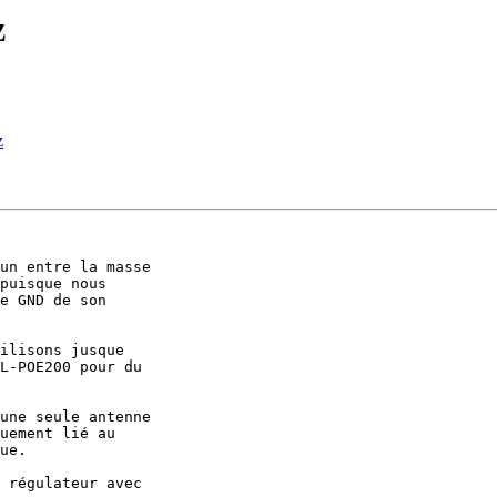
z
z
un entre la masse 

puisque nous 

e GND de son 

ilisons jusque 

L-POE200 pour du 

une seule antenne 

uement lié au 

ue.

 régulateur avec 
