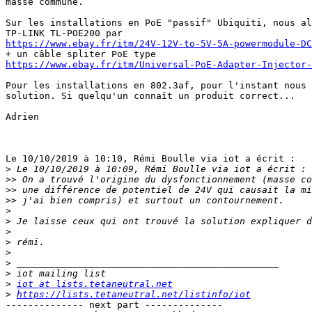
masse commune.

Sur les installations en PoE "passif" Ubiquiti, nous al
https://www.ebay.fr/itm/24V-12V-to-5V-5A-powermodule-D
https://www.ebay.fr/itm/Universal-PoE-Adapter-Injector-
Pour les installations en 802.3af, pour l'instant nous 
solution. Si quelqu'un connaît un produit correct...

Adrien

Le 10/10/2019 à 10:10, Rémi Boulle via iot a écrit :

>
>>
>>
>>
>
>
>
>
>
>
>
>
iot at lists.tetaneutral.net
>
https://lists.tetaneutral.net/listinfo/iot
-------------- next part --------------
