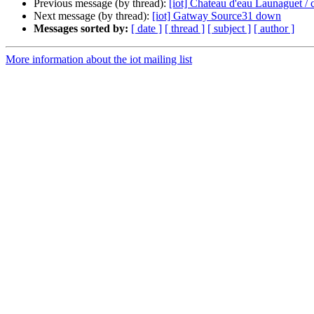
Previous message (by thread):
[iot] Chateau d'eau Launaguet / 
Next message (by thread):
[iot] Gatway Source31 down
Messages sorted by:
[ date ]
[ thread ]
[ subject ]
[ author ]
More information about the iot mailing list