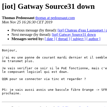
[iot] Gatway Source31 down
Thomas Pedoussaut
thomas at pedoussaut.com
Mon Nov 25 16:26:30 CET 2019
Previous message (by thread):
[iot] Chateau d'eau Launaguet / 
Next message (by thread):
[iot] Gatway Source31 down
Messages sorted by:
[ date ]
[ thread ]
[ subject ]
[ author ]
Bonjour,

j'ai eu une panne de courant mardi dernier et il semble
ne transmet plus.

Je vais verifier ce soir si le PoE fonctionne, mais c'e
le composant logiciel qui est down.

QQN pour se connecter via tinc et regarder ?

PS: je vais aussi avois une bascule fibre Orange -> SFR
prochaine.
