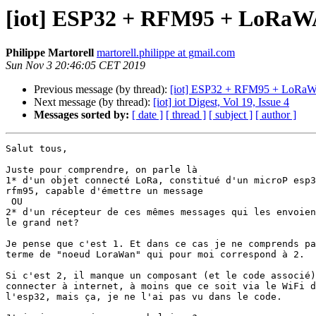
[iot] ESP32 + RFM95 + LoRa
Philippe Martorell
martorell.philippe at gmail.com
Sun Nov 3 20:46:05 CET 2019
Previous message (by thread):
[iot] ESP32 + RFM95 + LoR
Next message (by thread):
[iot] iot Digest, Vol 19, Issue 4
Messages sorted by:
[ date ]
[ thread ]
[ subject ]
[ author ]
Salut tous,

Juste pour comprendre, on parle là

1* d'un objet connecté LoRa, constitué d'un microP esp3
rfm95, capable d'émettre un message

 OU

2* d'un récepteur de ces mêmes messages qui les envoien
le grand net?

Je pense que c'est 1. Et dans ce cas je ne comprends pa
terme de "noeud LoraWan" qui pour moi correspond à 2.

Si c'est 2, il manque un composant (et le code associé)
connecter à internet, à moins que ce soit via le WiFi d
l'esp32, mais ça, je ne l'ai pas vu dans le code.
