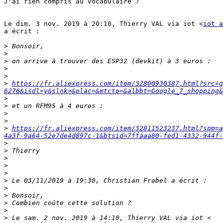
J'ai rien compris au vocabulaire ?

Le dim. 3 nov. 2019 à 20:10, Thierry VAL via iot <
iot a
a écrit :

>
>
>
>
>
>
https://fr.aliexpress.com/item/32800930387.html?src=g
6276&isdl=y&slnk=&plac=&mtctp=&albbt=Google_7_shopping&
>
>
>
>
>
https://fr.aliexpress.com/item/32811523237.html?spm=a
4a3f-9a64-52e7de4d897c-1&btsid=7ffaaa80-fed1-4332-944f-
>
>
>
>
>
>
>
>
>
>
>