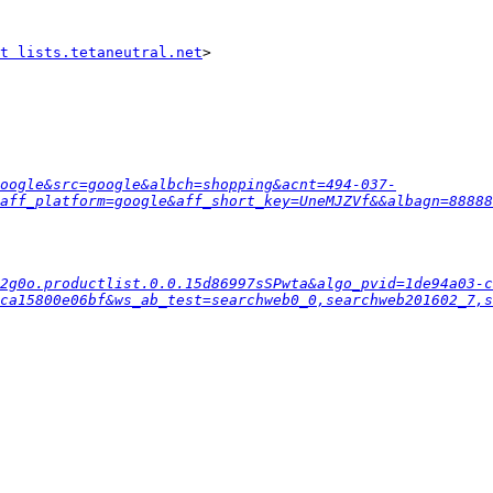
t lists.tetaneutral.net
>

oogle&src=google&albch=shopping&acnt=494-037-
aff_platform=google&aff_short_key=UneMJZVf&&albagn=88888
2g0o.productlist.0.0.15d86997sSPwta&algo_pvid=1de94a03-
ca15800e06bf&ws_ab_test=searchweb0_0,searchweb201602_7,s