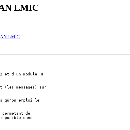
WAN LMIC
aWAN LMIC
2 et d'un module HF

t (les messages) sur

s qu'on emploi le

 permetant de

isponible dans
