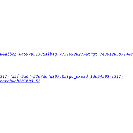
8&albcp=6459793138&albag=77316928277&trgt=743612850714&c
c317-4a3f-9a64-52e7de4d897c&algo_expid=1de94a03-c317-
earchweb201603_52