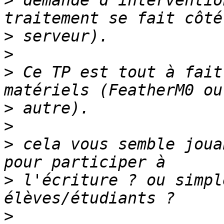
>
 demande d'interventio
>
>
>
 Ce TP est tout à fait
>
>
>
 cela vous semble joua
>
 l'écriture ? ou simpl
>