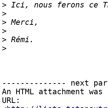
>
>
>
>
>
>
-------------- next par
An HTML attachment was 
URL: 