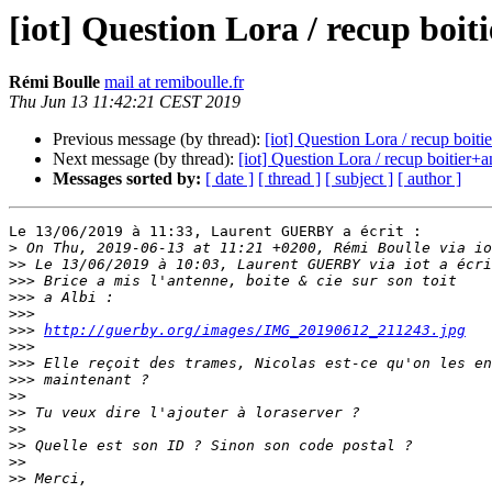
[iot] Question Lora / recup boi
Rémi Boulle
mail at remiboulle.fr
Thu Jun 13 11:42:21 CEST 2019
Previous message (by thread):
[iot] Question Lora / recup boit
Next message (by thread):
[iot] Question Lora / recup boitier
Messages sorted by:
[ date ]
[ thread ]
[ subject ]
[ author ]
Le 13/06/2019 à 11:33, Laurent GUERBY a écrit :

>
>>
>>>
>>>
>>>
>>>
http://guerby.org/images/IMG_20190612_211243.jpg
>>>
>>>
>>>
>>
>>
>>
>>
>>
>>