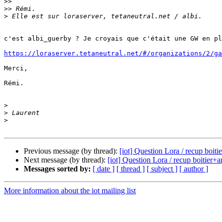
>>
>>
>
c'est albi_guerby ? Je croyais que c'était une GW en pl
https://loraserver.tetaneutral.net/#/organizations/2/ga
Merci,

Rémi.

>
>
>
Previous message (by thread):
[iot] Question Lora / recup boit
Next message (by thread):
[iot] Question Lora / recup boitier
Messages sorted by:
[ date ]
[ thread ]
[ subject ]
[ author ]
More information about the iot mailing list