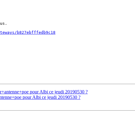
us.

teways/b827ebfffedb9c18
ier+antenne+poe pour Albi ce jeudi 20190530 ?
+antenne+poe pour Albi ce jeudi 20190530 ?