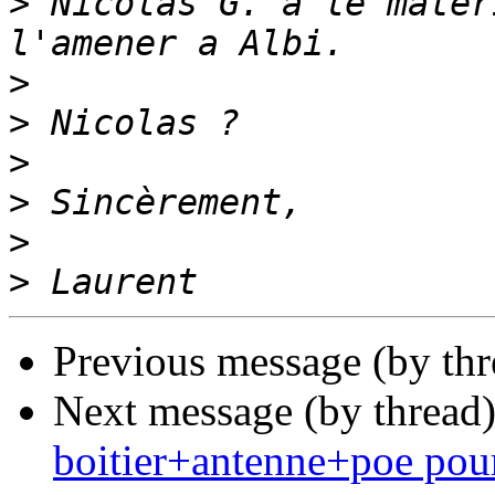
>
 Nicolas G. a le mater
>
>
>
>
>
>
Previous message (by th
Next message (by thread
boitier+antenne+poe pou