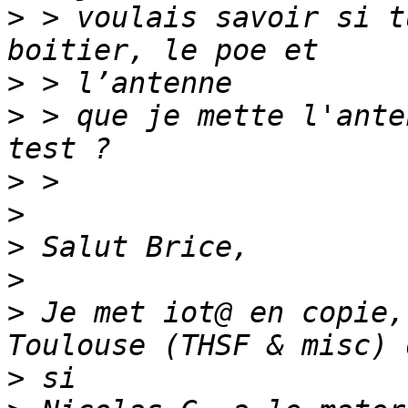
>
 > voulais savoir si t
>
>
 > que je mette l'ante
>
>
>
>
>
 Je met iot@ en copie,
>