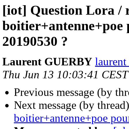
[iot] Question Lora /
boitier+antenne+poe p
20190530 ?
Laurent GUERBY
laurent
Thu Jun 13 10:03:41 CEST
Previous message (by th
Next message (by thread
boitier+antenne+poe pou