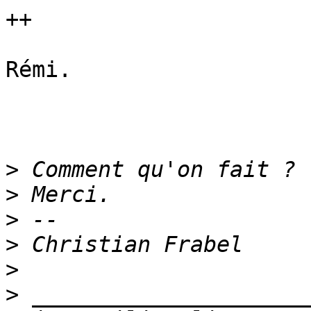
++

Rémi.

>
>
>
>
>
>