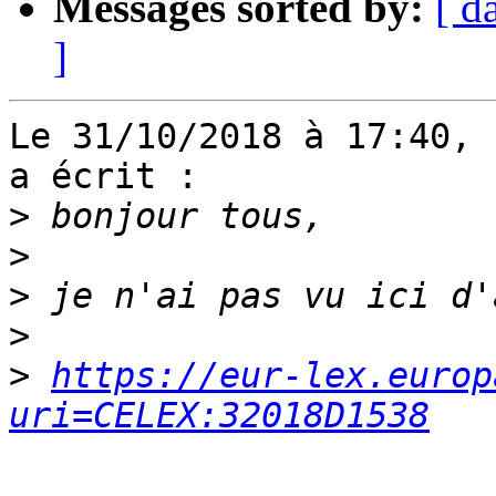
Messages sorted by:
[ d
]
Le 31/10/2018 à 17:40, 
a écrit :

>
>
>
>
>
https://eur-lex.europ
uri=CELEX:32018D1538