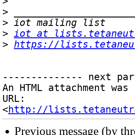
>
>
>
>
iot at lists.tetaneut
>
https://lists.tetaneu
-------------- next par
An HTML attachment was 
URL: 
<
http://lists.tetaneutr
Previous message (by th