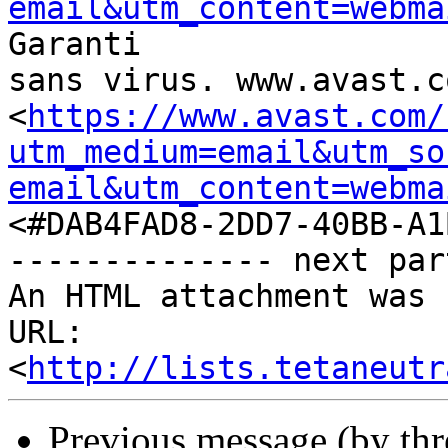
email&utm_content=webma
Garanti

sans virus. www.avast.co
<
https://www.avast.com/
utm_medium=email&utm_so
email&utm_content=webma
<#DAB4FAD8-2DD7-40BB-A1
-------------- next par
An HTML attachment was 
URL: 
<
http://lists.tetaneutr
Previous message (by th