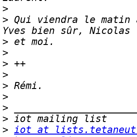
>
>
 Qui viendra le matin 
>
>
>
>
>
>
>
>
>
iot at lists.tetaneut