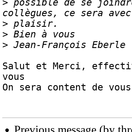
>
 possible de se joindr
>
>
>
Salut et Merci, effecti
vous

On sera content de vous
Previous message (by th