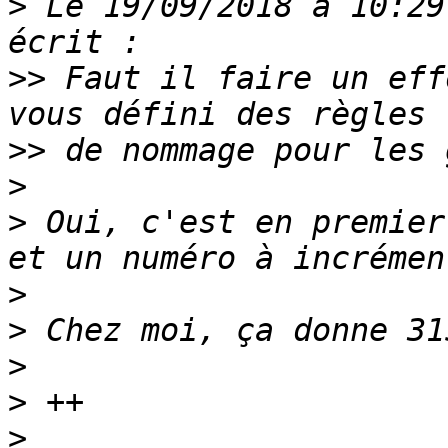
>
 Le 19/09/2018 à 10:29
>>
 Faut il faire un eff
>>
>
>
 Oui, c'est en premier
>
>
>
>
>