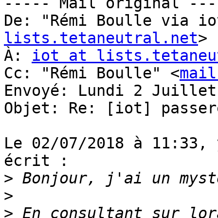
----- Mail original ----
De: "Rémi Boulle via io
lists.tetaneutral.net
>

À: 
iot at lists.tetaneu
Cc: "Rémi Boulle" <
mail
Envoyé: Lundi 2 Juillet
Objet: Re: [iot] passer
Le 02/07/2018 à 11:33, 
écrit :

>
>
>